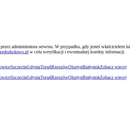
przez administratora serwisu. W przypadku, gdy jesteś właścicielem l
zedszkolowo.pl
w celu weryfikacji i ewentualnej korekty informacji.
owice
Szczecin
Gdynia
Toruń
Rzeszów
Olsztyn
Białystok
Zobacz więcej
owice
Szczecin
Gdynia
Toruń
Rzeszów
Olsztyn
Białystok
Zobacz więcej