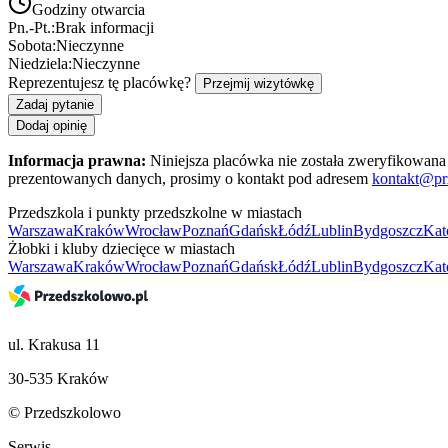
Godziny otwarcia
Pn.-Pt.:
Brak informacji
Sobota:
Nieczynne
Niedziela:
Nieczynne
Reprezentujesz tę placówkę?
Przejmij wizytówkę
Zadaj pytanie
Dodaj opinię
Informacja prawna:
Niniejsza placówka nie została zweryfikowana 
prezentowanych danych, prosimy o kontakt pod adresem
kontakt@pr
Przedszkola i punkty przedszkolne w miastach
Warszawa
Kraków
Wrocław
Poznań
Gdańsk
Łódź
Lublin
Bydgoszcz
Kat
Żłobki i kluby dziecięce w miastach
Warszawa
Kraków
Wrocław
Poznań
Gdańsk
Łódź
Lublin
Bydgoszcz
Kat
ul. Krakusa 11
30-535 Kraków
© Przedszkolowo
Serwis