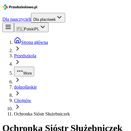
Dla nauczycieli
Dla placówek
🇵🇱
Polski
PL
Strona główna
Przedszkola
More
dolnośląskie
Chojnów
Ochronka Sióstr Służebniczek
Ochronka Sióstr Służebniczek