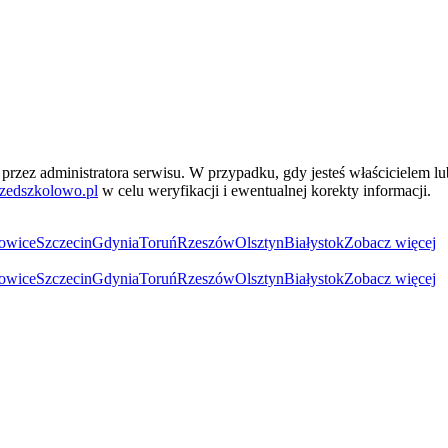
przez administratora serwisu. W przypadku, gdy jesteś właścicielem l
zedszkolowo.pl
w celu weryfikacji i ewentualnej korekty informacji.
owice
Szczecin
Gdynia
Toruń
Rzeszów
Olsztyn
Białystok
Zobacz więcej
owice
Szczecin
Gdynia
Toruń
Rzeszów
Olsztyn
Białystok
Zobacz więcej