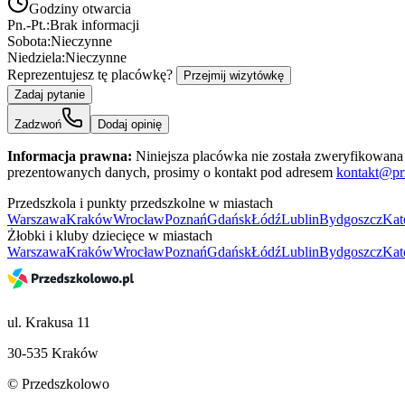
Godziny otwarcia
Pn.-Pt.:
Brak informacji
Sobota:
Nieczynne
Niedziela:
Nieczynne
Reprezentujesz tę placówkę?
Przejmij wizytówkę
Zadaj pytanie
Zadzwoń
Dodaj opinię
Informacja prawna:
Niniejsza placówka nie została zweryfikowana 
prezentowanych danych, prosimy o kontakt pod adresem
kontakt@pr
Przedszkola i punkty przedszkolne w miastach
Warszawa
Kraków
Wrocław
Poznań
Gdańsk
Łódź
Lublin
Bydgoszcz
Kat
Żłobki i kluby dziecięce w miastach
Warszawa
Kraków
Wrocław
Poznań
Gdańsk
Łódź
Lublin
Bydgoszcz
Kat
ul. Krakusa 11
30-535 Kraków
© Przedszkolowo