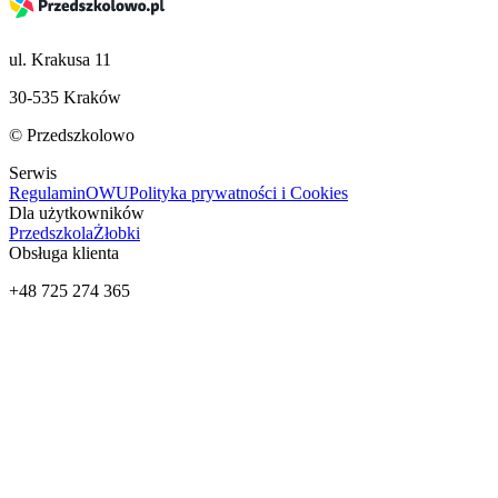
ul. Krakusa 11
30-535 Kraków
© Przedszkolowo
Serwis
Regulamin
OWU
Polityka prywatności i Cookies
Dla użytkowników
Przedszkola
Żłobki
Obsługa klienta
+48 725 274 365