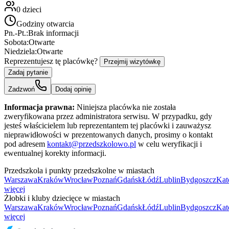
0
dzieci
Godziny otwarcia
Pn.-Pt.:
Brak informacji
Sobota:
Otwarte
Niedziela:
Otwarte
Reprezentujesz tę placówkę?
Przejmij wizytówkę
Zadaj pytanie
Zadzwoń
Dodaj opinię
Informacja prawna:
Niniejsza placówka nie została
zweryfikowana przez administratora serwisu. W przypadku, gdy
jesteś właścicielem lub reprezentantem tej placówki i zauważysz
nieprawidłowości w prezentowanych danych, prosimy o kontakt
pod adresem
kontakt@przedszkolowo.pl
w celu weryfikacji i
ewentualnej korekty informacji.
Przedszkola i punkty przedszkolne w miastach
Warszawa
Kraków
Wrocław
Poznań
Gdańsk
Łódź
Lublin
Bydgoszcz
Kat
więcej
Żłobki i kluby dziecięce w miastach
Warszawa
Kraków
Wrocław
Poznań
Gdańsk
Łódź
Lublin
Bydgoszcz
Kat
więcej