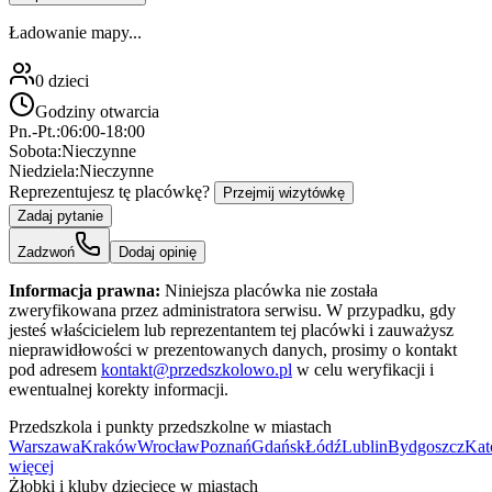
Ładowanie mapy...
0
dzieci
Godziny otwarcia
Pn.-Pt.:
06:00-18:00
Sobota:
Nieczynne
Niedziela:
Nieczynne
Reprezentujesz tę placówkę?
Przejmij wizytówkę
Zadaj pytanie
Zadzwoń
Dodaj opinię
Informacja prawna:
Niniejsza placówka nie została
zweryfikowana przez administratora serwisu. W przypadku, gdy
jesteś właścicielem lub reprezentantem tej placówki i zauważysz
nieprawidłowości w prezentowanych danych, prosimy o kontakt
pod adresem
kontakt@przedszkolowo.pl
w celu weryfikacji i
ewentualnej korekty informacji.
Przedszkola i punkty przedszkolne w miastach
Warszawa
Kraków
Wrocław
Poznań
Gdańsk
Łódź
Lublin
Bydgoszcz
Kat
więcej
Żłobki i kluby dziecięce w miastach