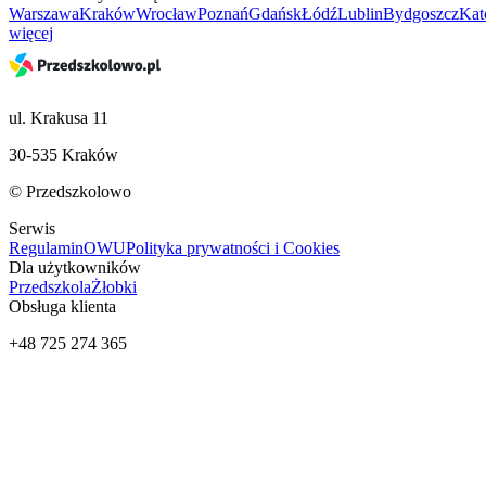
Warszawa
Kraków
Wrocław
Poznań
Gdańsk
Łódź
Lublin
Bydgoszcz
Kat
więcej
ul. Krakusa 11
30-535 Kraków
© Przedszkolowo
Serwis
Regulamin
OWU
Polityka prywatności i Cookies
Dla użytkowników
Przedszkola
Żłobki
Obsługa klienta
+48 725 274 365