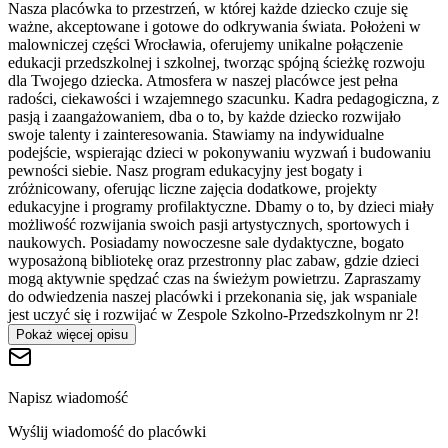
Nasza placówka to przestrzeń, w której każde dziecko czuje się
ważne, akceptowane i gotowe do odkrywania świata. Położeni w
malowniczej części Wrocławia, oferujemy unikalne połączenie
edukacji przedszkolnej i szkolnej, tworząc spójną ścieżkę rozwoju
dla Twojego dziecka. Atmosfera w naszej placówce jest pełna
radości, ciekawości i wzajemnego szacunku. Kadra pedagogiczna, z
pasją i zaangażowaniem, dba o to, by każde dziecko rozwijało
swoje talenty i zainteresowania. Stawiamy na indywidualne
podejście, wspierając dzieci w pokonywaniu wyzwań i budowaniu
pewności siebie. Nasz program edukacyjny jest bogaty i
zróżnicowany, oferując liczne zajęcia dodatkowe, projekty
edukacyjne i programy profilaktyczne. Dbamy o to, by dzieci miały
możliwość rozwijania swoich pasji artystycznych, sportowych i
naukowych. Posiadamy nowoczesne sale dydaktyczne, bogato
wyposażoną bibliotekę oraz przestronny plac zabaw, gdzie dzieci
mogą aktywnie spędzać czas na świeżym powietrzu. Zapraszamy
do odwiedzenia naszej placówki i przekonania się, jak wspaniale
jest uczyć się i rozwijać w Zespole Szkolno-Przedszkolnym nr 2!
Pokaż więcej opisu
Napisz wiadomość
Wyślij wiadomość do placówki