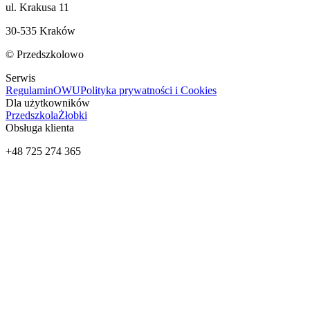
ul. Krakusa 11
30-535 Kraków
© Przedszkolowo
Serwis
Regulamin
OWU
Polityka prywatności i Cookies
Dla użytkowników
Przedszkola
Żłobki
Obsługa klienta
+48 725 274 365