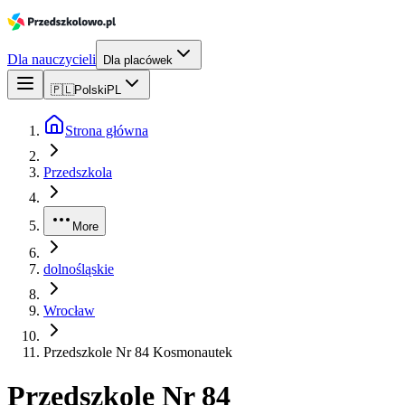
Dla nauczycieli
Dla placówek
🇵🇱
Polski
PL
Strona główna
Przedszkola
More
dolnośląskie
Wrocław
Przedszkole Nr 84 Kosmonautek
Przedszkole Nr 84