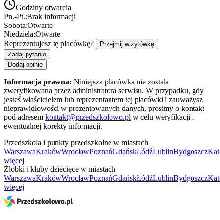
Godziny otwarcia
Pn.-Pt.:
Brak informacji
Sobota:
Otwarte
Niedziela:
Otwarte
Reprezentujesz tę placówkę?
Przejmij wizytówkę
Zadaj pytanie
Dodaj opinię
Informacja prawna:
Niniejsza placówka nie została
zweryfikowana przez administratora serwisu. W przypadku, gdy
jesteś właścicielem lub reprezentantem tej placówki i zauważysz
nieprawidłowości w prezentowanych danych, prosimy o kontakt
pod adresem
kontakt@przedszkolowo.pl
w celu weryfikacji i
ewentualnej korekty informacji.
Przedszkola i punkty przedszkolne w miastach
Warszawa
Kraków
Wrocław
Poznań
Gdańsk
Łódź
Lublin
Bydgoszcz
Kat
więcej
Żłobki i kluby dziecięce w miastach
Warszawa
Kraków
Wrocław
Poznań
Gdańsk
Łódź
Lublin
Bydgoszcz
Kat
więcej