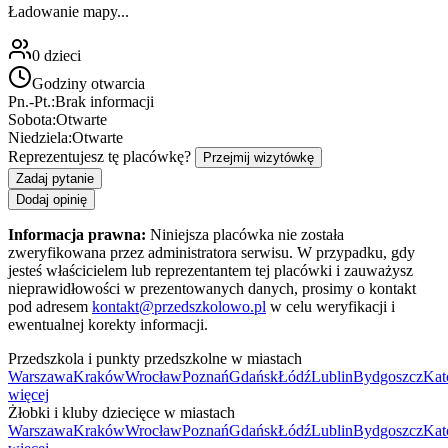
Ładowanie mapy...
0
dzieci
Godziny otwarcia
Pn.-Pt.:
Brak informacji
Sobota:
Otwarte
Niedziela:
Otwarte
Reprezentujesz tę placówkę?
Przejmij wizytówkę
Zadaj pytanie
Dodaj opinię
Informacja prawna:
Niniejsza placówka nie została
zweryfikowana przez administratora serwisu. W przypadku, gdy
jesteś właścicielem lub reprezentantem tej placówki i zauważysz
nieprawidłowości w prezentowanych danych, prosimy o kontakt
pod adresem
kontakt@przedszkolowo.pl
w celu weryfikacji i
ewentualnej korekty informacji.
Przedszkola i punkty przedszkolne w miastach
Warszawa
Kraków
Wrocław
Poznań
Gdańsk
Łódź
Lublin
Bydgoszcz
Kat
więcej
Żłobki i kluby dziecięce w miastach
Warszawa
Kraków
Wrocław
Poznań
Gdańsk
Łódź
Lublin
Bydgoszcz
Kat