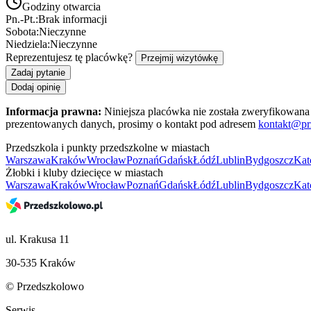
Godziny otwarcia
Pn.-Pt.:
Brak informacji
Sobota:
Nieczynne
Niedziela:
Nieczynne
Reprezentujesz tę placówkę?
Przejmij wizytówkę
Zadaj pytanie
Dodaj opinię
Informacja prawna:
Niniejsza placówka nie została zweryfikowana 
prezentowanych danych, prosimy o kontakt pod adresem
kontakt@pr
Przedszkola i punkty przedszkolne w miastach
Warszawa
Kraków
Wrocław
Poznań
Gdańsk
Łódź
Lublin
Bydgoszcz
Kat
Żłobki i kluby dziecięce w miastach
Warszawa
Kraków
Wrocław
Poznań
Gdańsk
Łódź
Lublin
Bydgoszcz
Kat
ul. Krakusa 11
30-535 Kraków
© Przedszkolowo
Serwis