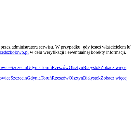
przez administratora serwisu. W przypadku, gdy jesteś właścicielem l
zedszkolowo.pl
w celu weryfikacji i ewentualnej korekty informacji.
owice
Szczecin
Gdynia
Toruń
Rzeszów
Olsztyn
Białystok
Zobacz więcej
owice
Szczecin
Gdynia
Toruń
Rzeszów
Olsztyn
Białystok
Zobacz więcej