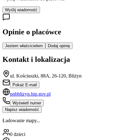
Wyślij wiadomość
Opinie o placówce
Jestem właścicielem
Dodaj opinię
Kontakt i lokalizacja
ul. Kościuszki, 88A, 26-120, Bliżyn
Pokaż E-mail
pnbblizyn.bip.gov.pl
Wyświetl numer
Napisz wiadomość
Ładowanie mapy...
0
dzieci