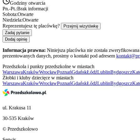
Godziny otwarcia
Pn.-Pt.:
Brak informacji
Sobota:
Otwarte
Niedziela:
Otwarte
Reprezentujesz tę placówkę?
Przejmij wizytówkę
Zadaj pytanie
Dodaj opinię
Informacja prawna:
Niniejsza placówka nie została zweryfikowana 
prezentowanych danych, prosimy o kontakt pod adresem
kontakt@pr
Przedszkola i punkty przedszkolne w miastach
Warszawa
Kraków
Wrocław
Poznań
Gdańsk
Łódź
Lublin
Bydgoszcz
Kat
Żłobki i kluby dziecięce w miastach
Warszawa
Kraków
Wrocław
Poznań
Gdańsk
Łódź
Lublin
Bydgoszcz
Kat
ul. Krakusa 11
30-535 Kraków
© Przedszkolowo
Serwis