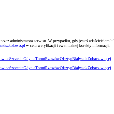
przez administratora serwisu. W przypadku, gdy jesteś właścicielem l
zedszkolowo.pl
w celu weryfikacji i ewentualnej korekty informacji.
owice
Szczecin
Gdynia
Toruń
Rzeszów
Olsztyn
Białystok
Zobacz więcej
owice
Szczecin
Gdynia
Toruń
Rzeszów
Olsztyn
Białystok
Zobacz więcej