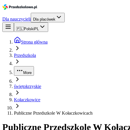
Dla nauczycieli
Dla placówek
🇵🇱
Polski
PL
Strona główna
Przedszkola
More
świętokrzyskie
Kołaczkowice
Publiczne Przedszkole W Kołaczkowicach
Publiczne Przedszkole W Kołac