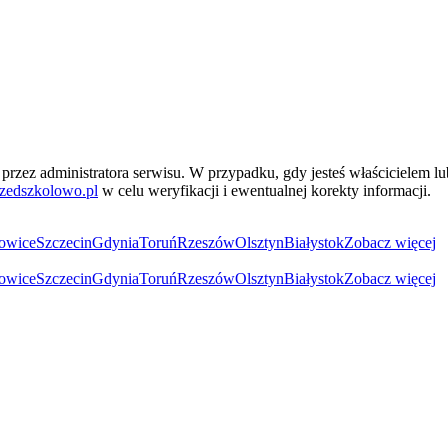
przez administratora serwisu. W przypadku, gdy jesteś właścicielem l
zedszkolowo.pl
w celu weryfikacji i ewentualnej korekty informacji.
owice
Szczecin
Gdynia
Toruń
Rzeszów
Olsztyn
Białystok
Zobacz więcej
owice
Szczecin
Gdynia
Toruń
Rzeszów
Olsztyn
Białystok
Zobacz więcej