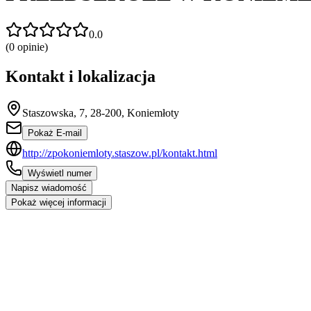
0.0
(
0
opinie)
Kontakt i lokalizacja
Staszowska, 7, 28-200, Koniemłoty
Pokaż E-mail
http://zpokoniemloty.staszow.pl/kontakt.html
Wyświetl numer
Napisz wiadomość
Pokaż więcej informacji