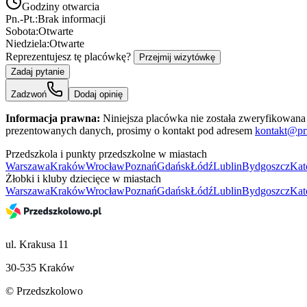
Godziny otwarcia
Pn.-Pt.:
Brak informacji
Sobota:
Otwarte
Niedziela:
Otwarte
Reprezentujesz tę placówkę?
Przejmij wizytówkę
Zadaj pytanie
Zadzwoń
Dodaj opinię
Informacja prawna:
Niniejsza placówka nie została zweryfikowana 
prezentowanych danych, prosimy o kontakt pod adresem
kontakt@pr
Przedszkola i punkty przedszkolne w miastach
Warszawa
Kraków
Wrocław
Poznań
Gdańsk
Łódź
Lublin
Bydgoszcz
Kat
Żłobki i kluby dziecięce w miastach
Warszawa
Kraków
Wrocław
Poznań
Gdańsk
Łódź
Lublin
Bydgoszcz
Kat
ul. Krakusa 11
30-535 Kraków
© Przedszkolowo