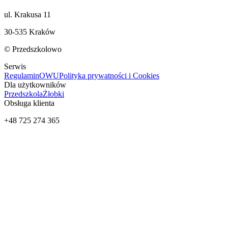
ul. Krakusa 11
30-535 Kraków
© Przedszkolowo
Serwis
Regulamin
OWU
Polityka prywatności i Cookies
Dla użytkowników
Przedszkola
Żłobki
Obsługa klienta
+48 725 274 365