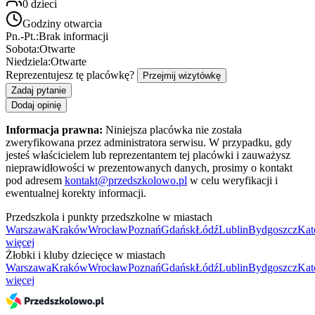
0
dzieci
Godziny otwarcia
Pn.-Pt.:
Brak informacji
Sobota:
Otwarte
Niedziela:
Otwarte
Reprezentujesz tę placówkę?
Przejmij wizytówkę
Zadaj pytanie
Dodaj opinię
Informacja prawna:
Niniejsza placówka nie została
zweryfikowana przez administratora serwisu. W przypadku, gdy
jesteś właścicielem lub reprezentantem tej placówki i zauważysz
nieprawidłowości w prezentowanych danych, prosimy o kontakt
pod adresem
kontakt@przedszkolowo.pl
w celu weryfikacji i
ewentualnej korekty informacji.
Przedszkola i punkty przedszkolne w miastach
Warszawa
Kraków
Wrocław
Poznań
Gdańsk
Łódź
Lublin
Bydgoszcz
Kat
więcej
Żłobki i kluby dziecięce w miastach
Warszawa
Kraków
Wrocław
Poznań
Gdańsk
Łódź
Lublin
Bydgoszcz
Kat
więcej