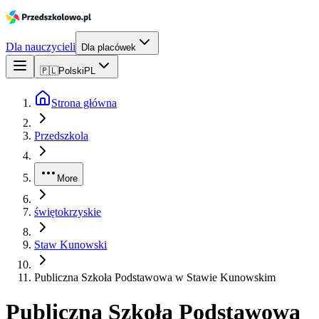
Dla nauczycieli
Dla placówek
🇵🇱
Polski
PL
Strona główna
Przedszkola
More
świętokrzyskie
Staw Kunowski
Publiczna Szkoła Podstawowa w Stawie Kunowskim
Publiczna Szkoła Podstawowa