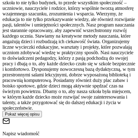
szkoła to nie tylko budynek, to przede wszystkim społeczność –
uczniowie, nauczyciele i rodzice, którzy wspólnie tworzą atmosferę
wzajemnego szacunku, zrozumienia i wsparcia. Wierzymy, że
edukacja to nie tylko przekazywanie wiedzy, ale również rozwijanie
pasji, talentów i umiejętności społecznych. Nasz program nauczania
jest starannie opracowany, aby zapewnić wszechstronny rozwój
każdego ucznia. Stawiamy na kreatywne metody nauczania, które
angażują dzieci i rozbudzają ich ciekawość świata. Organizujemy
liczne wycieczki edukacyjne, warsztaty i projekty, które pozwalają
uczniom zdobywać wiedzę w praktyczny sposób. Nasi nauczyciele
to doświadczeni pedagodzy, którzy z pasją podchodzą do swojej
pracy i dbają o to, aby każde dziecko czuło się w szkole bezpiecznie
i komfortowo. Dysponujemy nowoczesną bazą dydaktyczną, w tym
przestronnymi salami lekcyjnymi, dobrze wyposażoną biblioteką i
pracownią komputerową. Posiadamy również duży plac zabaw i
boisko sportowe, gdzie dzieci mogą aktywnie spędzać czas na
świeżym powietrzu. Dbamy o to, aby nasza szkoła była miejscem,
w którym każde dziecko może rozwijać swoje zainteresowania i
talenty, a także przygotować się do dalszej edukacji i życia w
społeczeństwie.
Pokaż więcej opisu
Napisz wiadomość