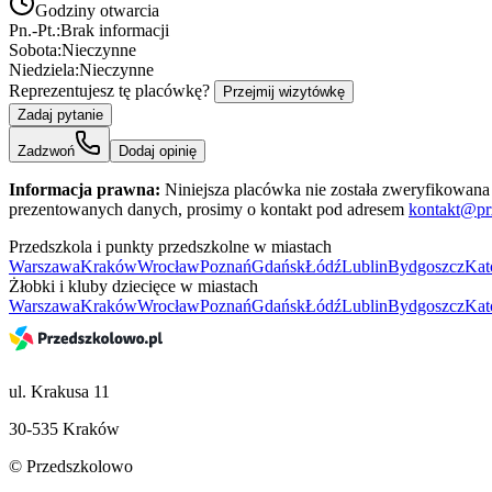
Godziny otwarcia
Pn.-Pt.:
Brak informacji
Sobota:
Nieczynne
Niedziela:
Nieczynne
Reprezentujesz tę placówkę?
Przejmij wizytówkę
Zadaj pytanie
Zadzwoń
Dodaj opinię
Informacja prawna:
Niniejsza placówka nie została zweryfikowana 
prezentowanych danych, prosimy o kontakt pod adresem
kontakt@pr
Przedszkola i punkty przedszkolne w miastach
Warszawa
Kraków
Wrocław
Poznań
Gdańsk
Łódź
Lublin
Bydgoszcz
Kat
Żłobki i kluby dziecięce w miastach
Warszawa
Kraków
Wrocław
Poznań
Gdańsk
Łódź
Lublin
Bydgoszcz
Kat
ul. Krakusa 11
30-535 Kraków
© Przedszkolowo