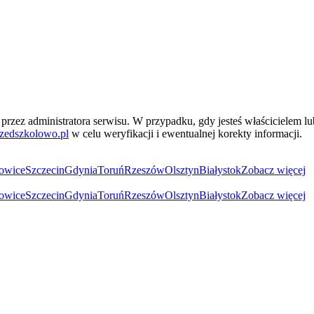
przez administratora serwisu. W przypadku, gdy jesteś właścicielem l
zedszkolowo.pl
w celu weryfikacji i ewentualnej korekty informacji.
owice
Szczecin
Gdynia
Toruń
Rzeszów
Olsztyn
Białystok
Zobacz więcej
owice
Szczecin
Gdynia
Toruń
Rzeszów
Olsztyn
Białystok
Zobacz więcej