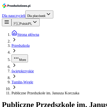
Dla nauczycieli
Dla placówek
🇵🇱
Polski
PL
Strona główna
Przedszkola
More
świętokrzyskie
Tumlin-Węgle
Publiczne Przedszkole im. Janusza Korczaka
Publiczne Przedszkole im. Janu