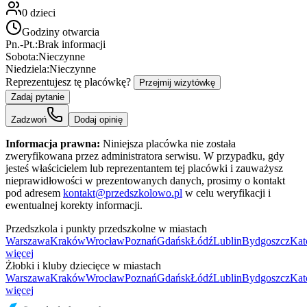
0
dzieci
Godziny otwarcia
Pn.-Pt.:
Brak informacji
Sobota:
Nieczynne
Niedziela:
Nieczynne
Reprezentujesz tę placówkę?
Przejmij wizytówkę
Zadaj pytanie
Zadzwoń
Dodaj opinię
Informacja prawna:
Niniejsza placówka nie została
zweryfikowana przez administratora serwisu. W przypadku, gdy
jesteś właścicielem lub reprezentantem tej placówki i zauważysz
nieprawidłowości w prezentowanych danych, prosimy o kontakt
pod adresem
kontakt@przedszkolowo.pl
w celu weryfikacji i
ewentualnej korekty informacji.
Przedszkola i punkty przedszkolne w miastach
Warszawa
Kraków
Wrocław
Poznań
Gdańsk
Łódź
Lublin
Bydgoszcz
Kat
więcej
Żłobki i kluby dziecięce w miastach
Warszawa
Kraków
Wrocław
Poznań
Gdańsk
Łódź
Lublin
Bydgoszcz
Kat
więcej