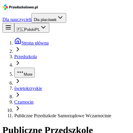
Dla nauczycieli
Dla placówek
🇵🇱
Polski
PL
Strona główna
Przedszkola
More
świętokrzyskie
Czarnocin
Publiczne Przedszkole Samorządowe Wczarnocinie
Publiczne Przedszkole