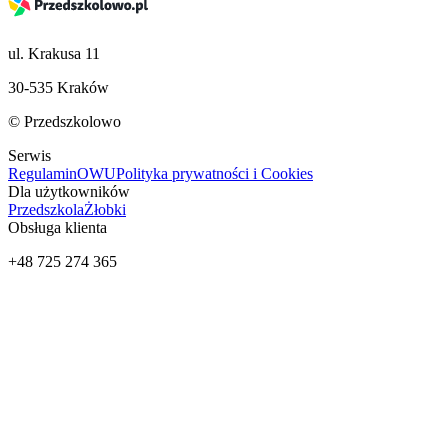
ul. Krakusa 11
30-535 Kraków
© Przedszkolowo
Serwis
Regulamin
OWU
Polityka prywatności i Cookies
Dla użytkowników
Przedszkola
Żłobki
Obsługa klienta
+48 725 274 365