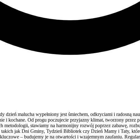
dy dzień malucha wypełniony jest śmiechem, odkryciami i radosną nauk
znie i kochane. Od progu poczujecie przyjazny klimat, tworzony przez 
h metodologii, stawiamy na harmonijny rozwój poprzez zabawę, rozbu
takich jak Dni Gminy, Tydzień Bibliotek czy Dzień Mamy i Taty, które 
as kluczowe – budujemy je na otwartości i wzajemnym zaufaniu. Regula