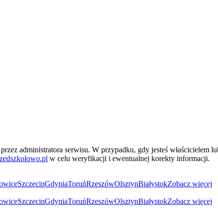
przez administratora serwisu. W przypadku, gdy jesteś właścicielem l
zedszkolowo.pl
w celu weryfikacji i ewentualnej korekty informacji.
owice
Szczecin
Gdynia
Toruń
Rzeszów
Olsztyn
Białystok
Zobacz więcej
owice
Szczecin
Gdynia
Toruń
Rzeszów
Olsztyn
Białystok
Zobacz więcej