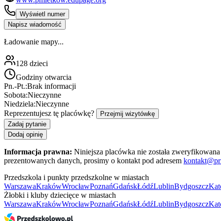
Wyświetl numer
Napisz wiadomość
Ładowanie mapy...
128
dzieci
Godziny otwarcia
Pn.-Pt.:
Brak informacji
Sobota:
Nieczynne
Niedziela:
Nieczynne
Reprezentujesz tę placówkę?
Przejmij wizytówkę
Zadaj pytanie
Dodaj opinię
Informacja prawna:
Niniejsza placówka nie została zweryfikowana 
prezentowanych danych, prosimy o kontakt pod adresem
kontakt@pr
Przedszkola i punkty przedszkolne w miastach
Warszawa
Kraków
Wrocław
Poznań
Gdańsk
Łódź
Lublin
Bydgoszcz
Kat
Żłobki i kluby dziecięce w miastach
Warszawa
Kraków
Wrocław
Poznań
Gdańsk
Łódź
Lublin
Bydgoszcz
Kat