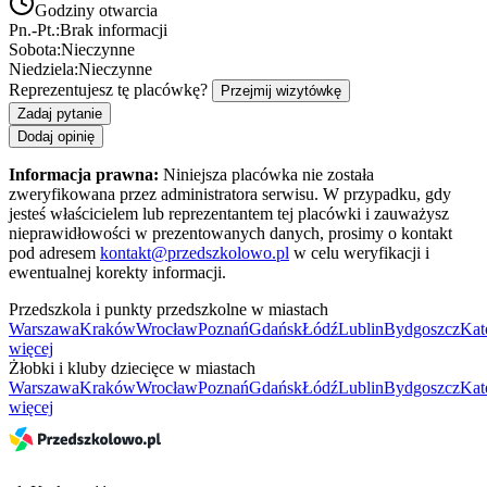
Godziny otwarcia
Pn.-Pt.:
Brak informacji
Sobota:
Nieczynne
Niedziela:
Nieczynne
Reprezentujesz tę placówkę?
Przejmij wizytówkę
Zadaj pytanie
Dodaj opinię
Informacja prawna:
Niniejsza placówka nie została
zweryfikowana przez administratora serwisu. W przypadku, gdy
jesteś właścicielem lub reprezentantem tej placówki i zauważysz
nieprawidłowości w prezentowanych danych, prosimy o kontakt
pod adresem
kontakt@przedszkolowo.pl
w celu weryfikacji i
ewentualnej korekty informacji.
Przedszkola i punkty przedszkolne w miastach
Warszawa
Kraków
Wrocław
Poznań
Gdańsk
Łódź
Lublin
Bydgoszcz
Kat
więcej
Żłobki i kluby dziecięce w miastach
Warszawa
Kraków
Wrocław
Poznań
Gdańsk
Łódź
Lublin
Bydgoszcz
Kat
więcej