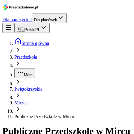
Dla nauczycieli
Dla placówek
🇵🇱
Polski
PL
Strona główna
Przedszkola
More
świętokrzyskie
Mirzec
Publiczne Przedszkole w Mircu
Publiczne Przedszkole w Mircu