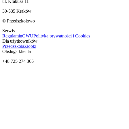
ul. Krakusa 11
30-535 Kraków
© Przedszkolowo
Serwis
Regulamin
OWU
Polityka prywatności i Cookies
Dla użytkowników
Przedszkola
Żłobki
Obsługa klienta
+48 725 274 365