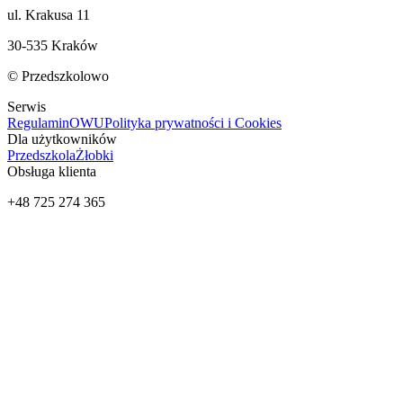
ul. Krakusa 11
30-535 Kraków
© Przedszkolowo
Serwis
Regulamin
OWU
Polityka prywatności i Cookies
Dla użytkowników
Przedszkola
Żłobki
Obsługa klienta
+48 725 274 365