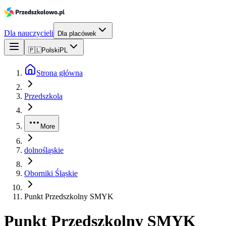
Dla nauczycieli
Dla placówek
🇵🇱
Polski
PL
Strona główna
Przedszkola
More
dolnośląskie
Oborniki Śląskie
Punkt Przedszkolny SMYK
Punkt Przedszkolny SMYK