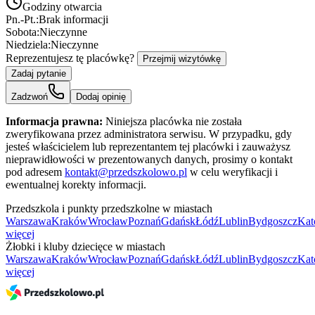
Godziny otwarcia
Pn.-Pt.:
Brak informacji
Sobota:
Nieczynne
Niedziela:
Nieczynne
Reprezentujesz tę placówkę?
Przejmij wizytówkę
Zadaj pytanie
Zadzwoń
Dodaj opinię
Informacja prawna:
Niniejsza placówka nie została
zweryfikowana przez administratora serwisu. W przypadku, gdy
jesteś właścicielem lub reprezentantem tej placówki i zauważysz
nieprawidłowości w prezentowanych danych, prosimy o kontakt
pod adresem
kontakt@przedszkolowo.pl
w celu weryfikacji i
ewentualnej korekty informacji.
Przedszkola i punkty przedszkolne w miastach
Warszawa
Kraków
Wrocław
Poznań
Gdańsk
Łódź
Lublin
Bydgoszcz
Kat
więcej
Żłobki i kluby dziecięce w miastach
Warszawa
Kraków
Wrocław
Poznań
Gdańsk
Łódź
Lublin
Bydgoszcz
Kat
więcej