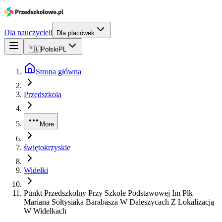
Dla nauczycieli
Dla placówek
🇵🇱
Polski
PL
Strona główna
Przedszkola
More
świętokrzyskie
Widełki
Punkt Przedszkolny Przy Szkole Podstawowej Im Płk
Mariana Sołtysiaka Barabasza W Daleszycach Z Lokalizacją
W Widełkach