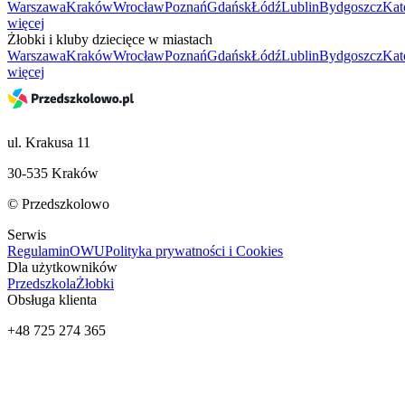
Warszawa
Kraków
Wrocław
Poznań
Gdańsk
Łódź
Lublin
Bydgoszcz
Kat
więcej
Żłobki i kluby dziecięce w miastach
Warszawa
Kraków
Wrocław
Poznań
Gdańsk
Łódź
Lublin
Bydgoszcz
Kat
więcej
ul. Krakusa 11
30-535 Kraków
© Przedszkolowo
Serwis
Regulamin
OWU
Polityka prywatności i Cookies
Dla użytkowników
Przedszkola
Żłobki
Obsługa klienta
+48 725 274 365