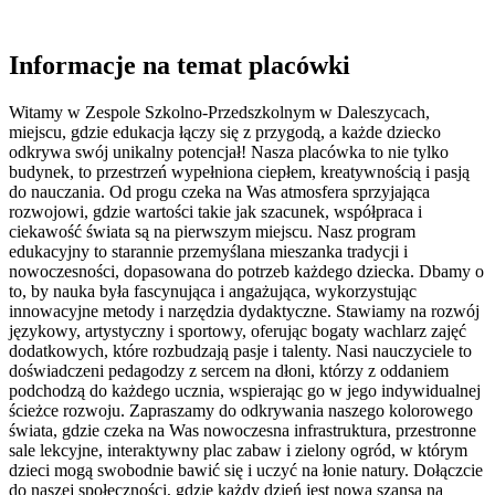
Informacje na temat placówki
Witamy w Zespole Szkolno-Przedszkolnym w Daleszycach,
miejscu, gdzie edukacja łączy się z przygodą, a każde dziecko
odkrywa swój unikalny potencjał! Nasza placówka to nie tylko
budynek, to przestrzeń wypełniona ciepłem, kreatywnością i pasją
do nauczania. Od progu czeka na Was atmosfera sprzyjająca
rozwojowi, gdzie wartości takie jak szacunek, współpraca i
ciekawość świata są na pierwszym miejscu. Nasz program
edukacyjny to starannie przemyślana mieszanka tradycji i
nowoczesności, dopasowana do potrzeb każdego dziecka. Dbamy o
to, by nauka była fascynująca i angażująca, wykorzystując
innowacyjne metody i narzędzia dydaktyczne. Stawiamy na rozwój
językowy, artystyczny i sportowy, oferując bogaty wachlarz zajęć
dodatkowych, które rozbudzają pasje i talenty. Nasi nauczyciele to
doświadczeni pedagodzy z sercem na dłoni, którzy z oddaniem
podchodzą do każdego ucznia, wspierając go w jego indywidualnej
ścieżce rozwoju. Zapraszamy do odkrywania naszego kolorowego
świata, gdzie czeka na Was nowoczesna infrastruktura, przestronne
sale lekcyjne, interaktywny plac zabaw i zielony ogród, w którym
dzieci mogą swobodnie bawić się i uczyć na łonie natury. Dołączcie
do naszej społeczności, gdzie każdy dzień jest nową szansą na