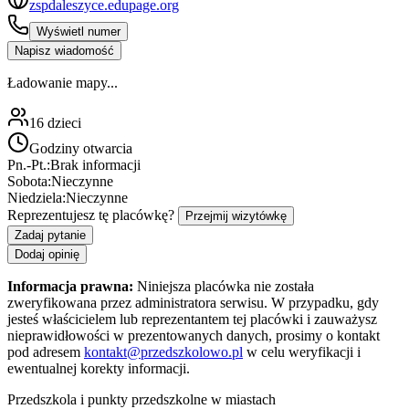
zspdaleszyce.edupage.org
Wyświetl numer
Napisz wiadomość
Ładowanie mapy...
16
dzieci
Godziny otwarcia
Pn.-Pt.:
Brak informacji
Sobota:
Nieczynne
Niedziela:
Nieczynne
Reprezentujesz tę placówkę?
Przejmij wizytówkę
Zadaj pytanie
Dodaj opinię
Informacja prawna:
Niniejsza placówka nie została
zweryfikowana przez administratora serwisu. W przypadku, gdy
jesteś właścicielem lub reprezentantem tej placówki i zauważysz
nieprawidłowości w prezentowanych danych, prosimy o kontakt
pod adresem
kontakt@przedszkolowo.pl
w celu weryfikacji i
ewentualnej korekty informacji.
Przedszkola i punkty przedszkolne w miastach