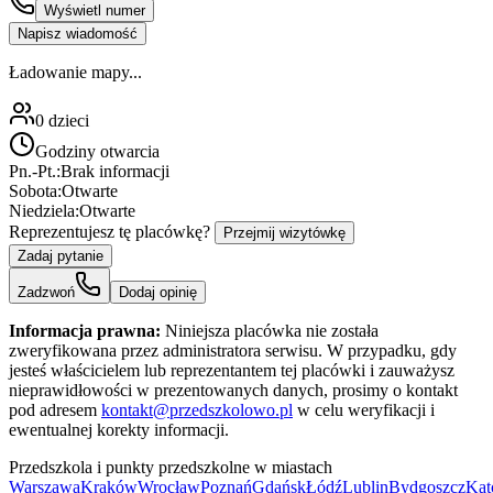
Wyświetl numer
Napisz wiadomość
Ładowanie mapy...
0
dzieci
Godziny otwarcia
Pn.-Pt.:
Brak informacji
Sobota:
Otwarte
Niedziela:
Otwarte
Reprezentujesz tę placówkę?
Przejmij wizytówkę
Zadaj pytanie
Zadzwoń
Dodaj opinię
Informacja prawna:
Niniejsza placówka nie została
zweryfikowana przez administratora serwisu. W przypadku, gdy
jesteś właścicielem lub reprezentantem tej placówki i zauważysz
nieprawidłowości w prezentowanych danych, prosimy o kontakt
pod adresem
kontakt@przedszkolowo.pl
w celu weryfikacji i
ewentualnej korekty informacji.
Przedszkola i punkty przedszkolne w miastach
Warszawa
Kraków
Wrocław
Poznań
Gdańsk
Łódź
Lublin
Bydgoszcz
Kat