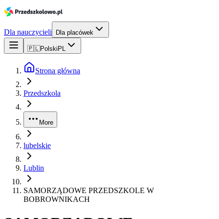
Dla nauczycieli
Dla placówek
🇵🇱
Polski
PL
Strona główna
Przedszkola
More
lubelskie
Lublin
SAMORZĄDOWE PRZEDSZKOLE W
BOBROWNIKACH