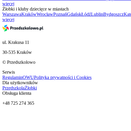
więcej
Żłobki i kluby dziecięce w miastach
Warszawa
Kraków
Wrocław
Poznań
Gdańsk
Łódź
Lublin
Bydgoszcz
Kat
więcej
ul. Krakusa 11
30-535 Kraków
© Przedszkolowo
Serwis
Regulamin
OWU
Polityka prywatności i Cookies
Dla użytkowników
Przedszkola
Żłobki
Obsługa klienta
+48 725 274 365