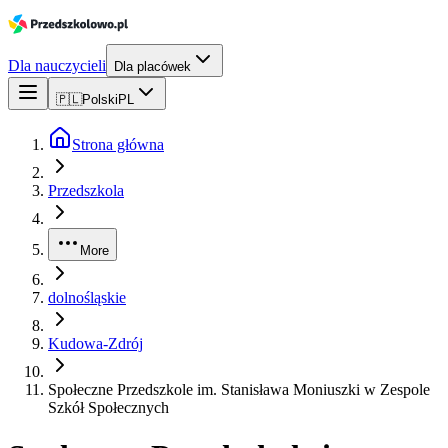
Dla nauczycieli
Dla placówek
🇵🇱
Polski
PL
Strona główna
Przedszkola
More
dolnośląskie
Kudowa-Zdrój
Społeczne Przedszkole im. Stanisława Moniuszki w Zespole
Szkół Społecznych