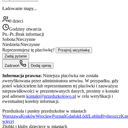
Ładowanie mapy...
0
dzieci
Godziny otwarcia
Pn.-Pt.:
Brak informacji
Sobota:
Nieczynne
Niedziela:
Nieczynne
Reprezentujesz tę placówkę?
Przejmij wizytówkę
Zadaj pytanie
Zadzwoń
Dodaj opinię
Informacja prawna:
Niniejsza placówka nie została
zweryfikowana przez administratora serwisu. W przypadku, gdy
jesteś właścicielem lub reprezentantem tej placówki i zauważysz
nieprawidłowości w prezentowanych danych, prosimy o kontakt
pod adresem
kontakt@przedszkolowo.pl
w celu weryfikacji i
ewentualnej korekty informacji.
Przedszkola i punkty przedszkolne w miastach
Warszawa
Kraków
Wrocław
Poznań
Gdańsk
Łódź
Lublin
Bydgoszcz
Kat
więcej
Żłobki i kluby dziecięce w miastach