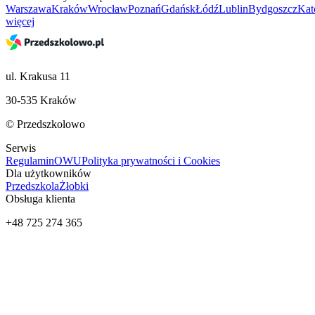
Warszawa
Kraków
Wrocław
Poznań
Gdańsk
Łódź
Lublin
Bydgoszcz
Kat
więcej
ul. Krakusa 11
30-535 Kraków
© Przedszkolowo
Serwis
Regulamin
OWU
Polityka prywatności i Cookies
Dla użytkowników
Przedszkola
Żłobki
Obsługa klienta
+48 725 274 365