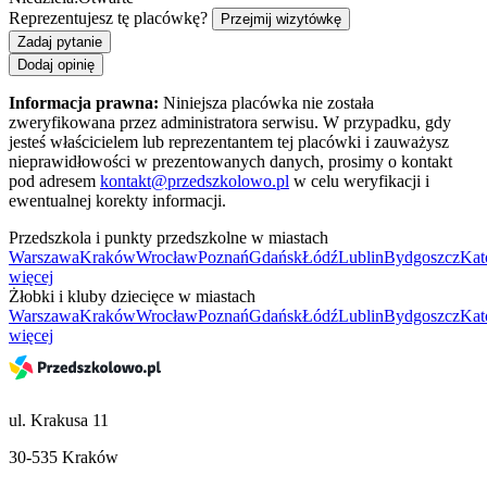
Reprezentujesz tę placówkę?
Przejmij wizytówkę
Zadaj pytanie
Dodaj opinię
Informacja prawna:
Niniejsza placówka nie została
zweryfikowana przez administratora serwisu. W przypadku, gdy
jesteś właścicielem lub reprezentantem tej placówki i zauważysz
nieprawidłowości w prezentowanych danych, prosimy o kontakt
pod adresem
kontakt@przedszkolowo.pl
w celu weryfikacji i
ewentualnej korekty informacji.
Przedszkola i punkty przedszkolne w miastach
Warszawa
Kraków
Wrocław
Poznań
Gdańsk
Łódź
Lublin
Bydgoszcz
Kat
więcej
Żłobki i kluby dziecięce w miastach
Warszawa
Kraków
Wrocław
Poznań
Gdańsk
Łódź
Lublin
Bydgoszcz
Kat
więcej
ul. Krakusa 11
30-535 Kraków