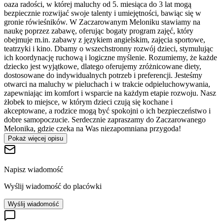
oaza radości, w której maluchy od 5. miesiąca do 3 lat mogą
bezpiecznie rozwijać swoje talenty i umiejętności, bawiąc się w
gronie rówieśników. W Zaczarowanym Meloniku stawiamy na
naukę poprzez zabawę, oferując bogaty program zajęć, który
obejmuje m.in. zabawy z językiem angielskim, zajęcia sportowe,
teatrzyki i kino. Dbamy o wszechstronny rozwój dzieci, stymulując
ich koordynację ruchową i logiczne myślenie. Rozumiemy, że każde
dziecko jest wyjątkowe, dlatego oferujemy zróżnicowane diety,
dostosowane do indywidualnych potrzeb i preferencji. Jesteśmy
otwarci na maluchy w pieluchach i w trakcie odpieluchowywania,
zapewniając im komfort i wsparcie na każdym etapie rozwoju. Nasz
żłobek to miejsce, w którym dzieci czują się kochane i
akceptowane, a rodzice mogą być spokojni o ich bezpieczeństwo i
dobre samopoczucie. Serdecznie zapraszamy do Zaczarowanego
Melonika, gdzie czeka na Was niezapomniana przygoda!
Pokaż więcej opisu
Napisz wiadomość
Wyślij wiadomość do placówki
Wyślij wiadomość