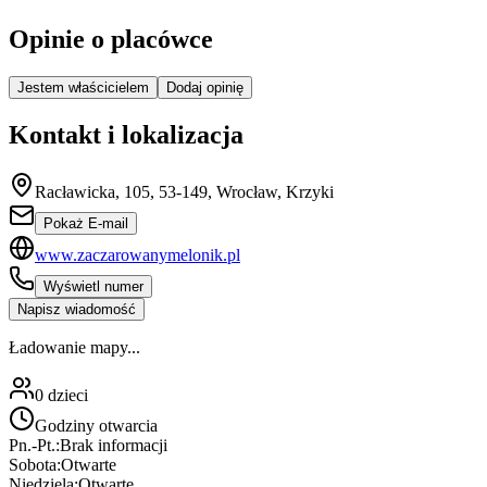
Opinie o placówce
Jestem właścicielem
Dodaj opinię
Kontakt i lokalizacja
Racławicka, 105, 53-149, Wrocław, Krzyki
Pokaż E-mail
www.zaczarowanymelonik.pl
Wyświetl numer
Napisz wiadomość
Ładowanie mapy...
0
dzieci
Godziny otwarcia
Pn.-Pt.:
Brak informacji
Sobota:
Otwarte
Niedziela:
Otwarte