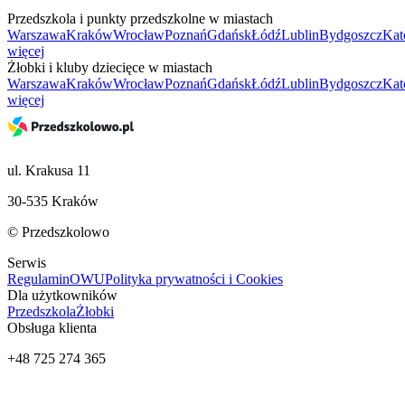
Przedszkola i punkty przedszkolne w miastach
Warszawa
Kraków
Wrocław
Poznań
Gdańsk
Łódź
Lublin
Bydgoszcz
Kat
więcej
Żłobki i kluby dziecięce w miastach
Warszawa
Kraków
Wrocław
Poznań
Gdańsk
Łódź
Lublin
Bydgoszcz
Kat
więcej
ul. Krakusa 11
30-535 Kraków
© Przedszkolowo
Serwis
Regulamin
OWU
Polityka prywatności i Cookies
Dla użytkowników
Przedszkola
Żłobki
Obsługa klienta
+48 725 274 365