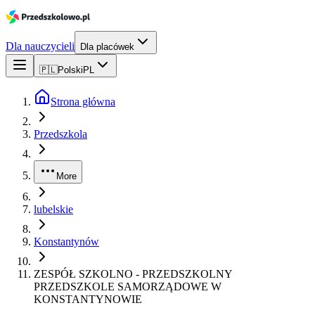
Dla nauczycieli
Dla placówek
🇵🇱
Polski
PL
Strona główna
Przedszkola
More
lubelskie
Konstantynów
ZESPÓŁ SZKOLNO - PRZEDSZKOLNY
PRZEDSZKOLE SAMORZĄDOWE W
KONSTANTYNOWIE