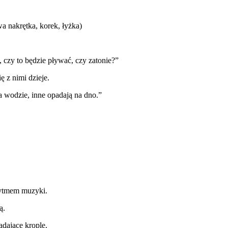
a nakrętka, korek, łyżka)
, czy to będzie pływać, czy zatonie?”
ę z nimi dzieje.
 wodzie, inne opadają na dno.”
 rytmem muzyki.
ą.
dające krople.