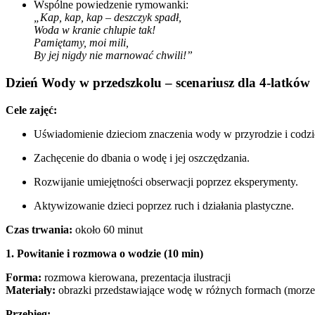
Wspólne powiedzenie rymowanki:
„Kap, kap, kap – deszczyk spadł,
Woda w kranie chlupie tak!
Pamiętamy, moi mili,
By jej nigdy nie marnować chwili!”
Dzień Wody w przedszkolu – scenariusz dla 4-latków
Cele zajęć:
Uświadomienie dzieciom znaczenia wody w przyrodzie i codz
Zachęcenie do dbania o wodę i jej oszczędzania.
Rozwijanie umiejętności obserwacji poprzez eksperymenty.
Aktywizowanie dzieci poprzez ruch i działania plastyczne.
Czas trwania:
około 60 minut
1. Powitanie i rozmowa o wodzie (10 min)
Forma:
rozmowa kierowana, prezentacja ilustracji
Materiały:
obrazki przedstawiające wodę w różnych formach (morze, 
Przebieg: