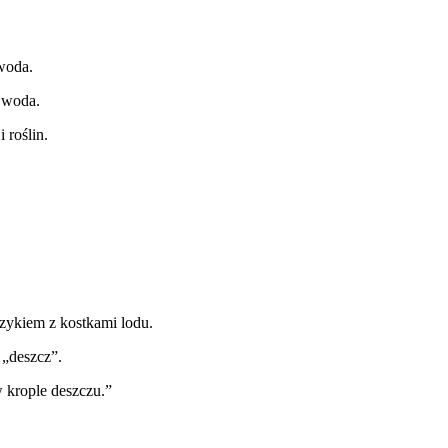
 woda.
 woda.
 roślin.
rzykiem z kostkami lodu.
 „deszcz”.
 krople deszczu.”