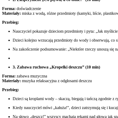
Forma:
doświadczenie
Materiały:
miska z wodą, różne przedmioty (kamyki, liście, plastikow
Przebieg:
Nauczyciel pokazuje dzieciom przedmioty i pyta: „Jak myślicie
Dzieci kolejno wrzucają przedmioty do wody i obserwują, co si
Na zakończenie podsumowanie: „Niektóre rzeczy unoszą się na
3. Zabawa ruchowa „Kropelki deszczu” (10 min)
Forma:
zabawa muzyczna
Materiały:
muzyka relaksacyjna z odgłosami deszczu
Przebieg:
Dzieci są kroplami wody – skaczą, biegają i tańczą zgodnie z
Kiedy nauczyciel mówi „kałuża!”, dzieci zatrzymują się i kucaj
Na słowo „deszcz!” wszyscy machają rękami nad głową jak spa