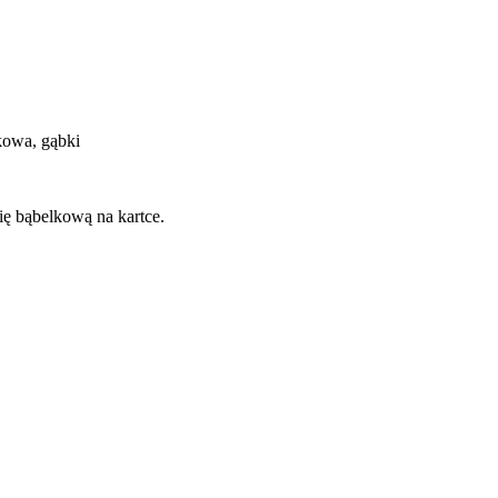
lkowa, gąbki
ię bąbelkową na kartce.