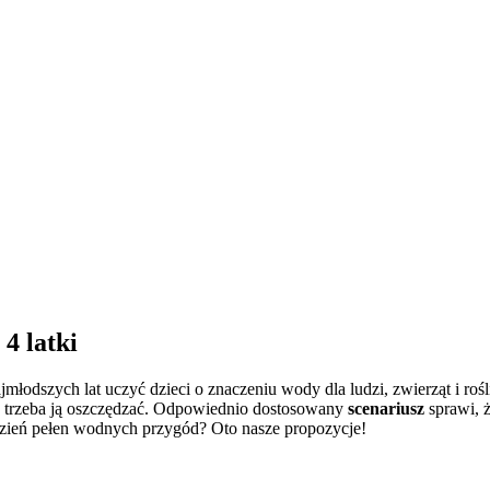
4 latki
ajmłodszych lat uczyć dzieci o znaczeniu wody dla ludzi, zwierząt i r
go trzeba ją oszczędzać. Odpowiednio dostosowany
scenariusz
sprawi, 
dzień pełen wodnych przygód? Oto nasze propozycje!