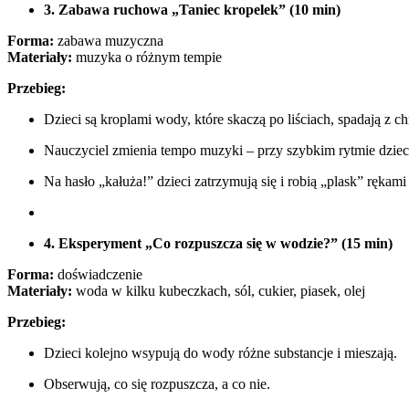
3. Zabawa ruchowa „Taniec kropelek” (10 min)
Forma:
zabawa muzyczna
Materiały:
muzyka o różnym tempie
Przebieg:
Dzieci są kroplami wody, które skaczą po liściach, spadają z ch
Nauczyciel zmienia tempo muzyki – przy szybkim rytmie dzieci
Na hasło „kałuża!” dzieci zatrzymują się i robią „plask” rękami
4. Eksperyment „Co rozpuszcza się w wodzie?” (15 min)
Forma:
doświadczenie
Materiały:
woda w kilku kubeczkach, sól, cukier, piasek, olej
Przebieg:
Dzieci kolejno wsypują do wody różne substancje i mieszają.
Obserwują, co się rozpuszcza, a co nie.