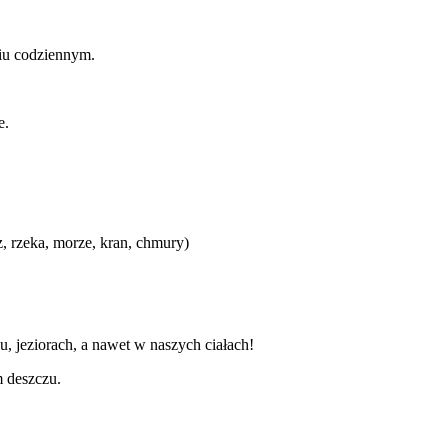
iu codziennym.
e.
, rzeka, morze, kran, chmury)
zu, jeziorach, a nawet w naszych ciałach!
m deszczu.