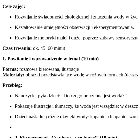
Cele zajęć:
Rozwijanie świadomości ekologicznej i znaczenia wody w życ
Kształtowanie umiejętności obserwacji i eksperymentowania.
Rozwijanie motoryki małej i dużej poprzez zabawy sensoryczn
Czas trwania:
ok. 45–60 minut
1. Powitanie i wprowadzenie w temat (10 min)
Forma:
rozmowa kierowana, ilustracje
Materiały:
obrazki przedstawiające wodę w różnych formach (deszcz
Przebieg:
Nauczyciel pyta dzieci: „Do czego potrzebna jest woda?”
Pokazuje ilustracje i tłumaczy, że woda jest wszędzie: w deszc
Dzieci naśladują różne dźwięki wody: kapanie, chlapanie, szu
2. Eksperyment „Co pływa, a co tonie?” (10 min)