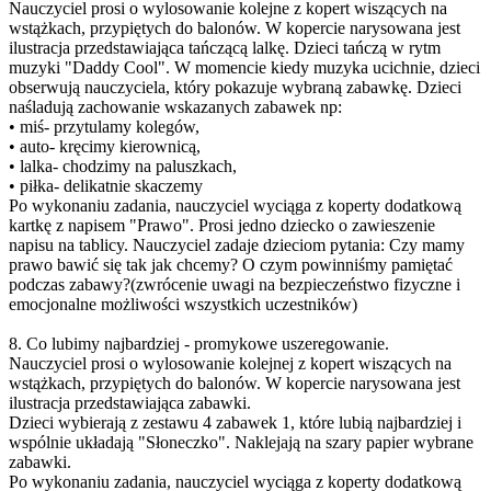
Nauczyciel prosi o wylosowanie kolejne z kopert wiszących na
wstążkach, przypiętych do balonów. W kopercie narysowana jest
ilustracja przedstawiająca tańczącą lalkę. Dzieci tańczą w rytm
muzyki "Daddy Cool". W momencie kiedy muzyka ucichnie, dzieci
obserwują nauczyciela, który pokazuje wybraną zabawkę. Dzieci
naśladują zachowanie wskazanych zabawek np:
• miś- przytulamy kolegów,
• auto- kręcimy kierownicą,
• lalka- chodzimy na paluszkach,
• piłka- delikatnie skaczemy
Po wykonaniu zadania, nauczyciel wyciąga z koperty dodatkową
kartkę z napisem "Prawo". Prosi jedno dziecko o zawieszenie
napisu na tablicy. Nauczyciel zadaje dzieciom pytania: Czy mamy
prawo bawić się tak jak chcemy? O czym powinniśmy pamiętać
podczas zabawy?(zwrócenie uwagi na bezpieczeństwo fizyczne i
emocjonalne możliwości wszystkich uczestników)
8. Co lubimy najbardziej - promykowe uszeregowanie.
Nauczyciel prosi o wylosowanie kolejnej z kopert wiszących na
wstążkach, przypiętych do balonów. W kopercie narysowana jest
ilustracja przedstawiająca zabawki.
Dzieci wybierają z zestawu 4 zabawek 1, które lubią najbardziej i
wspólnie układają "Słoneczko". Naklejają na szary papier wybrane
zabawki.
Po wykonaniu zadania, nauczyciel wyciąga z koperty dodatkową