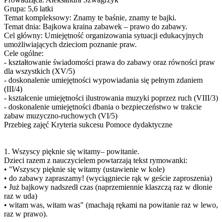
Grupa: 5,6 latki
Temat kompleksowy: Znamy te baśnie, znamy te bajki.
Temat dnia: Bajkowa kraina zabawek – prawo do zabawy.
Cel główny: Umiejętność organizowania sytuacji edukacyjnych
umożliwiających dzieciom poznanie praw.
Cele ogólne:
- kształtowanie świadomości prawa do zabawy oraz równości praw
dla wszystkich (XV/5)
- doskonalenie umiejętności wypowiadania się pełnym zdaniem
(III/4)
- kształcenie umiejętności ilustrowania muzyki poprzez ruch (VIII/3)
- doskonalenie umiejętności dbania o bezpieczeństwo w trakcie
zabaw muzyczno-ruchowych (VI/5)
Przebieg zajęć Kryteria sukcesu Pomoce dydaktyczne
1. Wszyscy pięknie się witamy– powitanie.
Dzieci razem z nauczycielem powtarzają tekst rymowanki:
• "Wszyscy pięknie się witamy (ustawienie w kole)
• do zabawy zapraszamy! (wyciągniecie rąk w geście zaproszenia)
• Już bajkowy nadszedł czas (naprzemiennie klaszczą raz w dłonie
raz w uda)
• witam was, witam was" (machają rękami na powitanie raz w lewo,
raz w prawo).