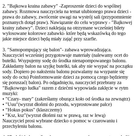
2. "Bajkowa kraina zabawy" -Zaproszenie dzieci do wspólnej
zabawy. Rozmowa nauczyciela na temat ulubionego prawa dzieci -
prawa do zabawy, zwrócenie uwagi na wystrój sali (przypomnienie
poznanych dotąd praw). Nawiązanie do celu wyprawy - "Bajkowej
krainy zabawy". Dzieci naklejają na otrzymane wcześniej bilety
wylosowane kolorowe zabawki- które będą wskazówką do tego
jakie miejsce dzieci będą miały zająć przy szarfie.
3. "Samopompujący się balon"- zabawa wprowadzająca.
Nauczyciel wcześniej przygotowuje materiały (nalewamy ocet do
butelki. Wsypujemy sodę do środka nienapompowanego balonu.
Zakładamy balon na szyjkę butelki, tak aby nie wsypać na początku
sody. Dopiero po nałożeniu balonu pozwalamy na wsypanie się
sody do octu) Poinformowanie dzieci za pomocą czego będziemy
się poruszać( balon). Po odgadnięciu, nauczyciel przebrany za
"Bajkowego ludka" razem z dziećmi wypowiada zaklęcie w rytm
muzyki:
• "Czary- mary" (zakreślamy oburącz koło od środka na zewnątrz)
• "Uuu"(wyrzut dłońmi do przodu, wyprostowane palce)
• "Hokus pokus" (klaszczemy)
• "Ksz, ksz"(wyrzut dłońmi raz w prawą, raz w lewą)
Nauczyciel prosi wybrane dziecko o pomoc w czarowaniu i
przechyleniu balonu.