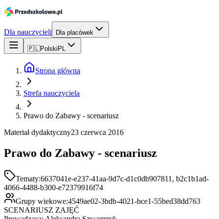
Dla nauczycieli
Dla placówek
🇵🇱
Polski
PL
Strona główna
Strefa nauczyciela
Prawo do Zabawy - scenariusz
Materiał dydaktyczny
23 czerwca 2016
Prawo do Zabawy - scenariusz
Tematy:
6637041e-e237-41aa-9d7c-d1c0db907811, b2c1b1ad-
4066-4488-b300-e72379916f74
Grupy wiekowe:
4549ae02-3bdb-4021-bce1-55bed38dd763
SCENARIUSZ ZAJĘĆ
Prowadząca: Aleksandra Szwagrzyk