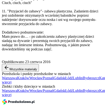
Ciuch, ciuch, ciuch"
11. "Przyjaciel do zabawy"- zabawa plastyczna. Zadaniem dzieci
jest ozdobienie otrzymanych wcześniej baloników poprzez
naklejenie/ dorysowanie oczu noska i ust wg swojego pomysłu-
stworzenie przyjaciela do zabawy.
Dodatkowo podsumowanie:
Mam prawo do… - po zakończeniu zabawy plastycznej dzieci
siadają na dywanie i prezentują swoich przyjaciół do zabawy,
nadając im śmieszne imiona. Podsumowują, o jakim prawie
dowiedzieliśmy się podczas zajęć.
Opublikowano 23 czerwca 2016
Wszystkie materiały
Przedszkola i punkty przedszkolne w miastach
Warszawa
Kraków
Wrocław
Poznań
Gdańsk
Łódź
Lublin
Bydgoszcz
Kat
więcej
Żłobki i kluby dziecięce w miastach
Warszawa
Kraków
Wrocław
Poznań
Gdańsk
Łódź
Lublin
Bydgoszcz
Kat
więcej