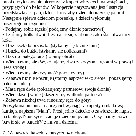
prosi o wylosowanie pierwszej z kopert wiszących na wstążkach,
przypiętych do balonów. W kopercie narysowana jest ilustracja
przedstawiająca parę dzieci. Prosi aby dzieci dobrały się parami.
Następnie śpiewa dzieciom piosenkę, a dzieci wykonują
poszczególne czynności:
• Podajmy sobie rączki( podajemy dłonie partnerowi)
• I zróbmy kółka dwa( Trzymając się za dłonie zakreślają dwa duże
koła)
• I brzuszek do brzuszka (stykamy się brzuszkami)
• I buźka do buźki (stykamy się policzkami)
• I tak do białego rana (robimy obrót)
• Więc bawmy się (Wykonujemy dwa zakołysania rękami w prawą i
lewą stronę)
• Więc bawmy się (czynność powtarzamy)
• Zabawa nic nie kosztuje (stoimy naprzeciwko siebie i pokazujemy
palcem " nie")
• Masz ręce dwie (pokazujemy partnerowi swoje dłonie)
• Więc klaśnij w nie (klaszczemy w dłonie partnera)
• Zabawa niechaj trwa (unosimy ręce do góry)
Po wykonaniu tańca, nauczyciel wyciąga z koperty dodatkową
kartkę z napisem "Mam". Prosi jedno dziecko o zawieszenie napisu
na tablicy. Nauczyciel zadaje dzieciom pytania: Czy mamy prawo
bawić się w parach?( z innymi dziećmi)
7. "Zabawy zabawek"- muzyczno- ruchowa.