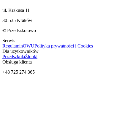
ul. Krakusa 11
30-535 Kraków
© Przedszkolowo
Serwis
Regulamin
OWU
Polityka prywatności i Cookies
Dla użytkowników
Przedszkola
Żłobki
Obsługa klienta
+48 725 274 365