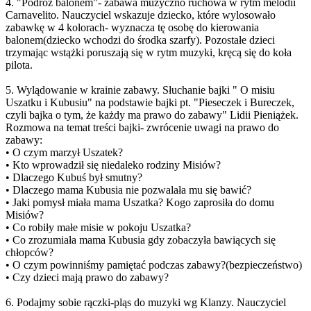
4. "Podróż balonem"- zabawa muzyczno ruchowa w rytm melodii
Carnavelito. Nauczyciel wskazuje dziecko, które wylosowało
zabawkę w 4 kolorach- wyznacza tę osobę do kierowania
balonem(dziecko wchodzi do środka szarfy). Pozostałe dzieci
trzymając wstążki poruszają się w rytm muzyki, kręcą się do koła
pilota.
5. Wylądowanie w krainie zabawy. Słuchanie bajki " O misiu
Uszatku i Kubusiu" na podstawie bajki pt. "Pieseczek i Bureczek,
czyli bajka o tym, że każdy ma prawo do zabawy" Lidii Pieniążek.
Rozmowa na temat treści bajki- zwrócenie uwagi na prawo do
zabawy:
• O czym marzył Uszatek?
• Kto wprowadził się niedaleko rodziny Misiów?
• Dlaczego Kubuś był smutny?
• Dlaczego mama Kubusia nie pozwalała mu się bawić?
• Jaki pomysł miała mama Uszatka? Kogo zaprosiła do domu
Misiów?
• Co robiły małe misie w pokoju Uszatka?
• Co zrozumiała mama Kubusia gdy zobaczyła bawiących się
chłopców?
• O czym powinniśmy pamiętać podczas zabawy?(bezpieczeństwo)
• Czy dzieci mają prawo do zabawy?
6. Podajmy sobie rączki-pląs do muzyki wg Klanzy. Nauczyciel