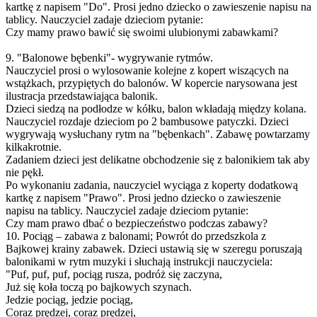
kartkę z napisem "Do". Prosi jedno dziecko o zawieszenie napisu na
tablicy. Nauczyciel zadaje dzieciom pytanie:
Czy mamy prawo bawić się swoimi ulubionymi zabawkami?
9. "Balonowe bębenki"- wygrywanie rytmów.
Nauczyciel prosi o wylosowanie kolejne z kopert wiszących na
wstążkach, przypiętych do balonów. W kopercie narysowana jest
ilustracja przedstawiająca balonik.
Dzieci siedzą na podłodze w kółku, balon wkładają między kolana.
Nauczyciel rozdaje dzieciom po 2 bambusowe patyczki. Dzieci
wygrywają wysłuchany rytm na "bębenkach". Zabawę powtarzamy
kilkakrotnie.
Zadaniem dzieci jest delikatne obchodzenie się z balonikiem tak aby
nie pękł.
Po wykonaniu zadania, nauczyciel wyciąga z koperty dodatkową
kartkę z napisem "Prawo". Prosi jedno dziecko o zawieszenie
napisu na tablicy. Nauczyciel zadaje dzieciom pytanie:
Czy mam prawo dbać o bezpieczeństwo podczas zabawy?
10. Pociąg – zabawa z balonami; Powrót do przedszkola z
Bajkowej krainy zabawek. Dzieci ustawią się w szeregu poruszają
balonikami w rytm muzyki i słuchają instrukcji nauczyciela:
"Puf, puf, puf, pociąg rusza, podróż się zaczyna,
Już się koła toczą po bajkowych szynach.
Jedzie pociąg, jedzie pociąg,
Coraz prędzej, coraz prędzej,