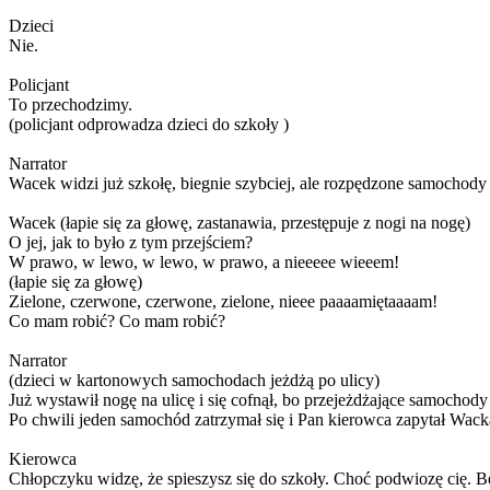
Dzieci
Nie.
Policjant
To przechodzimy.
(policjant odprowadza dzieci do szkoły )
Narrator
Wacek widzi już szkołę, biegnie szybciej, ale rozpędzone samochody
Wacek (łapie się za głowę, zastanawia, przestępuje z nogi na nogę)
O jej, jak to było z tym przejściem?
W prawo, w lewo, w lewo, w prawo, a nieeeee wieeem!
(łapie się za głowę)
Zielone, czerwone, czerwone, zielone, nieee paaaamiętaaaam!
Co mam robić? Co mam robić?
Narrator
(dzieci w kartonowych samochodach jeżdżą po ulicy)
Już wystawił nogę na ulicę i się cofnął, bo przejeżdżające samochody j
Po chwili jeden samochód zatrzymał się i Pan kierowca zapytał Wack
Kierowca
Chłopczyku widzę, że spieszysz się do szkoły. Choć podwiozę cię. Bę