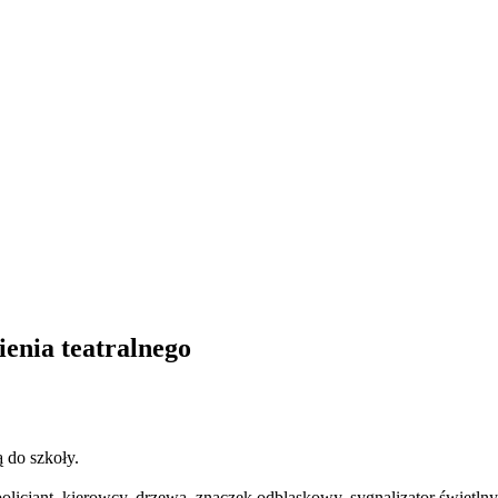
enia teatralnego
 do szkoły.
policjant, kierowcy, drzewa, znaczek odblaskowy, sygnalizator świetlny