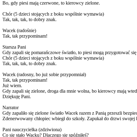
Bo, gdy piesi mają czerwone, to kierowcy zielone.
Chór (5 dzieci stojących z boku wspólnie wymawia)
Tak, tak, tak, to dobry znak.
Wacek (radośnie)
Tak, tak przypominam!
Starsza Pani
Gdy zapali się pomarańczowe światło, to piesi mogą przygotować się
Chór (5 dzieci stojących z boku wspólnie wymawia)
Tak, tak, tak, to dobry znak.
Wacek (radosny, bo już sobie przypomniał)
Tak, tak przypominam!
Już wiem.
Gdy zapali się zielone, droga dla mnie wolna, bo kierowcy mają wted
Dziękuję Pani.
Narrator
Gdy zapaliło się zielone światło Wacek razem z Panią przeszli bezpiec
Zdenerwowany chłopiec wbiegł do szkoły. Zapukał do drzwi swojej k
Pani nauczycielka (zdziwiona)
Co się stało Wacku? Dlaczego się spóźniłeś?