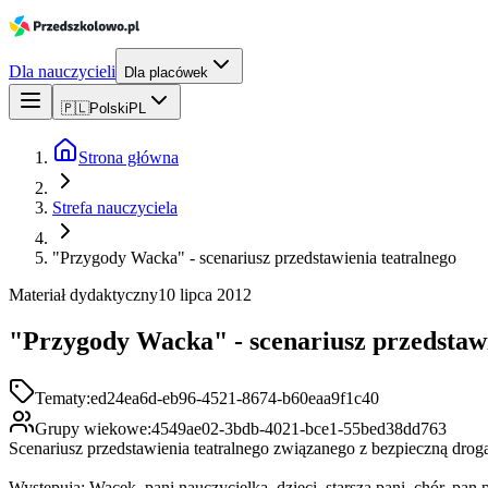
Dla nauczycieli
Dla placówek
🇵🇱
Polski
PL
Strona główna
Strefa nauczyciela
"Przygody Wacka" - scenariusz przedstawienia teatralnego
Materiał dydaktyczny
10 lipca 2012
"Przygody Wacka" - scenariusz przedstawi
Tematy:
ed24ea6d-eb96-4521-8674-b60eaa9f1c40
Grupy wiekowe:
4549ae02-3bdb-4021-bce1-55bed38dd763
Scenariusz przedstawienia teatralnego związanego z bezpieczną drogą
Występują: Wacek, pani nauczycielka, dzieci, starsza pani, chór, pan 