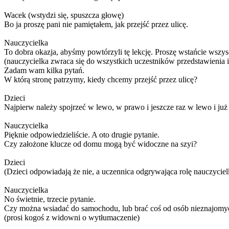
Wacek (wstydzi się, spuszcza głowę)
Bo ja proszę pani nie pamiętałem, jak przejść przez ulicę.
Nauczycielka
To dobra okazja, abyśmy powtórzyli tę lekcję. Proszę wstańcie wszys
(nauczycielka zwraca się do wszystkich uczestników przedstawienia
Zadam wam kilka pytań.
W którą stronę patrzymy, kiedy chcemy przejść przez ulicę?
Dzieci
Najpierw należy spojrzeć w lewo, w prawo i jeszcze raz w lewo i ju
Nauczycielka
Pięknie odpowiedzieliście. A oto drugie pytanie.
Czy założone klucze od domu mogą być widoczne na szyi?
Dzieci
(Dzieci odpowiadają że nie, a uczennica odgrywająca rolę nauczycie
Nauczycielka
No świetnie, trzecie pytanie.
Czy można wsiadać do samochodu, lub brać coś od osób nieznajomy
(prosi kogoś z widowni o wytłumaczenie)