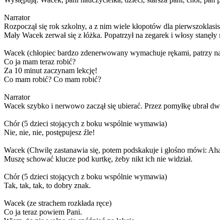
Narrator
Rozpoczął się rok szkolny, a z nim wiele kłopotów dla pierwszoklasi
Mały Wacek zerwał się z łóżka. Popatrzył na zegarek i włosy stanęły
Wacek (chłopiec bardzo zdenerwowany wymachuje rękami, patrzy na z
Co ja mam teraz robić?
Za 10 minut zaczynam lekcję!
Co mam robić? Co mam robić?
Narrator
Wacek szybko i nerwowo zaczął się ubierać. Przez pomyłkę ubrał dwie
Chór (5 dzieci stojących z boku wspólnie wymawia)
Nie, nie, nie, postępujesz źle!
Wacek (Chwilę zastanawia się, potem podskakuje i głośno mówi: Aha
Muszę schować klucze pod kurtkę, żeby nikt ich nie widział.
Chór (5 dzieci stojących z boku wspólnie wymawia)
Tak, tak, tak, to dobry znak.
Wacek (ze strachem rozkłada ręce)
Co ja teraz powiem Pani.