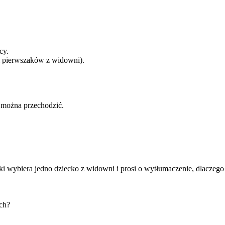
cy.
 i pierwszaków z widowni).
ż można przechodzić.
lki wybiera jedno dziecko z widowni i prosi o wytłumaczenie, dlaczeg
ch?