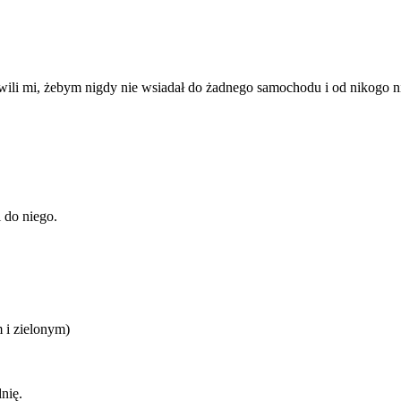
wili mi, żebym nigdy nie wsiadał do żadnego samochodu i od nikogo nic
 do niego.
 i zielonym)
dnię.