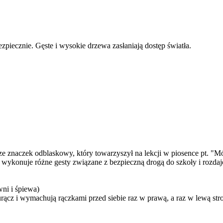
ezpiecznie. Gęste i wysokie drzewa zasłaniają dostęp światła.
ze znaczek odblaskowy, który towarzyszył na lekcji w piosence pt. "Mó
nt wykonuje różne gesty związane z bezpieczną drogą do szkoły i rozda
ni i śpiewa)
rącz i wymachują rączkami przed siebie raz w prawą, a raz w lewą stro