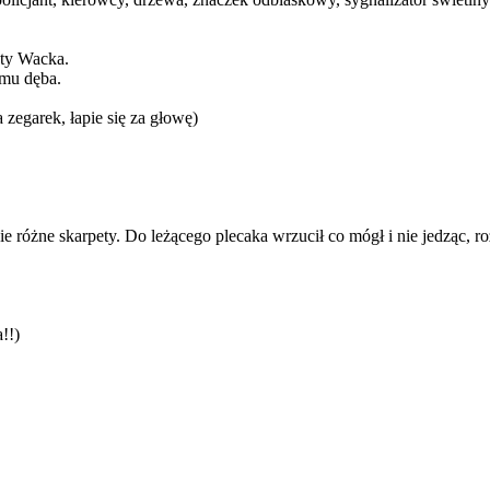
sty Wacka.
 mu dęba.
egarek, łapie się za głowę)
 różne skarpety. Do leżącego plecaka wrzucił co mógł i nie jedząc, r
!!)