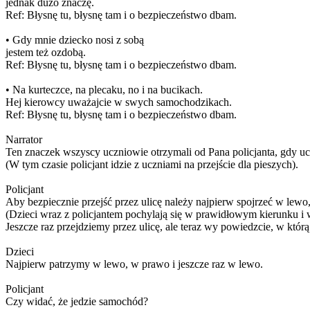
jednak dużo znaczę.
Ref: Błysnę tu, błysnę tam i o bezpieczeństwo dbam.
• Gdy mnie dziecko nosi z sobą
jestem też ozdobą.
Ref: Błysnę tu, błysnę tam i o bezpieczeństwo dbam.
• Na kurteczce, na plecaku, no i na bucikach.
Hej kierowcy uważajcie w swych samochodzikach.
Ref: Błysnę tu, błysnę tam i o bezpieczeństwo dbam.
Narrator
Ten znaczek wszyscy uczniowie otrzymali od Pana policjanta, gdy ucz
(W tym czasie policjant idzie z uczniami na przejście dla pieszych).
Policjant
Aby bezpiecznie przejść przez ulicę należy najpierw spojrzeć w lewo
(Dzieci wraz z policjantem pochylają się w prawidłowym kierunku i 
Jeszcze raz przejdziemy przez ulicę, ale teraz wy powiedzcie, w któr
Dzieci
Najpierw patrzymy w lewo, w prawo i jeszcze raz w lewo.
Policjant
Czy widać, że jedzie samochód?