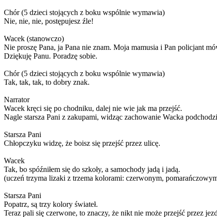
Chór (5 dzieci stojących z boku wspólnie wymawia)
Nie, nie, nie, postępujesz źle!
Wacek (stanowczo)
Nie proszę Pana, ja Pana nie znam. Moja mamusia i Pan policjant mó
Dziękuję Panu. Poradzę sobie.
Chór (5 dzieci stojących z boku wspólnie wymawia)
Tak, tak, tak, to dobry znak.
Narrator
Wacek kręci się po chodniku, dalej nie wie jak ma przejść.
Nagle starsza Pani z zakupami, widząc zachowanie Wacka podchodzi
Starsza Pani
Chłopczyku widzę, że boisz się przejść przez ulicę.
Wacek
Tak, bo spóźniłem się do szkoły, a samochody jadą i jadą.
(uczeń trzyma lizaki z trzema kolorami: czerwonym, pomarańczowym
Starsza Pani
Popatrz, są trzy kolory świateł.
Teraz pali się czerwone, to znaczy, że nikt nie może przejść przez jez