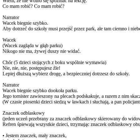
Wiem, że nie wolno się spóźniać na lekcję.
Co mam robić? Co mam robić?
Narrator
Wacek biegnie szybko.
Aby dotrzeć do szkoły musi przejść przez park, ale tam ciemno i nieb
Wacek
(Wacek zagląda w głąb parku)
Nikogo nie ma, żywej duszy nie widać.
Chór (5 dzieci stojących z boku wspólnie wymawia)
Nie, nie, nie, postępujesz źle!
Lepiej dłuższą wybierz drogę, a bezpieczniej dotrzesz do szkoły.
Narrator
Wacek biegnie szybko dookoła parku.
Jego tornister zawieszony na plecach podskakuje, a razem z nim skac
(W czasie piosenki dzieci siedzą w ławkach i słuchają, a pan policja
Znaczek odblaskowy
(jeden uczeń przebrany za znaczek odblaskowy skierowany do widow
Refren śpiewają wszystkie dzieci, trzymając znaczek odblaskowy obu
• Jestem znaczek, mały znaczek,